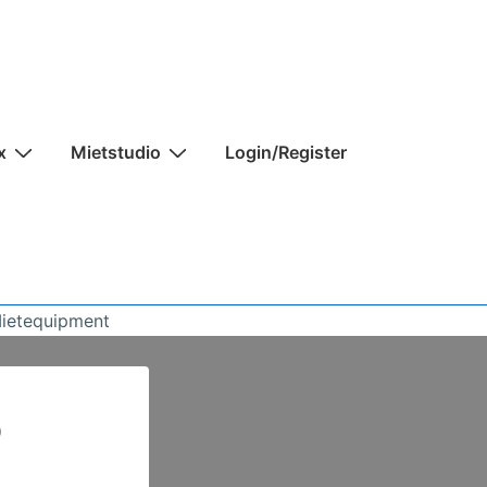
x
Mietstudio
Login/Register
Mietequipment
p