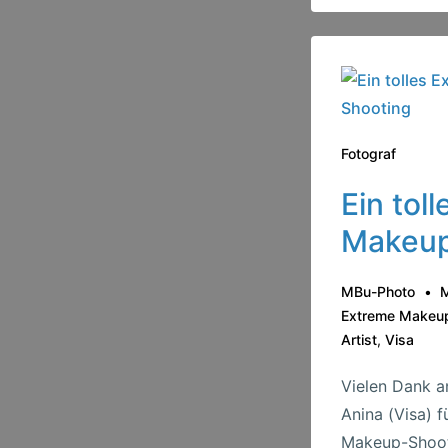
Fotograf
Ein tol
Makeup
MBu-Photo
M
Extreme Makeu
Artist
,
Visa
Vielen Dank a
Anina (Visa) f
Makeup-Shooti