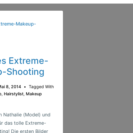
les Extreme-
-Shooting
ai 8, 2014
Tagged With
p
,
Hairstylist
,
Makeup
n Nathalie (Model) und
ür das tolle Extreme-
ng! Die ersten Bilder