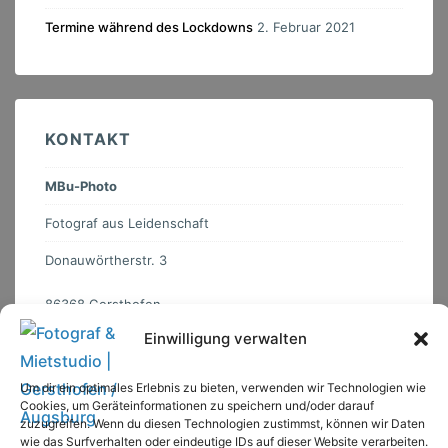
Termine während des Lockdowns
2. Februar 2021
KONTAKT
MBu-Photo
Fotograf aus Leidenschaft
Donauwörtherstr. 3
86368
Gersthofen
Deutschland
Einwilligung verwalten
+49 (0) 178 5107097
Um dir ein optimales Erlebnis zu bieten, verwenden wir Technologien wie
info@mbuphoto.de
Cookies, um Geräteinformationen zu speichern und/oder darauf
zuzugreifen. Wenn du diesen Technologien zustimmst, können wir Daten
Download vCard
wie das Surfverhalten oder eindeutige IDs auf dieser Website verarbeiten.