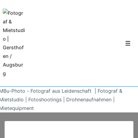
↓
Zum
Inhalt
Men
MBu-Photo - Fotograf aus Leidenschaft | Fotograf &
Mietstudio | Fotoshootings | Drohnenaufnahmen |
Mietequipment