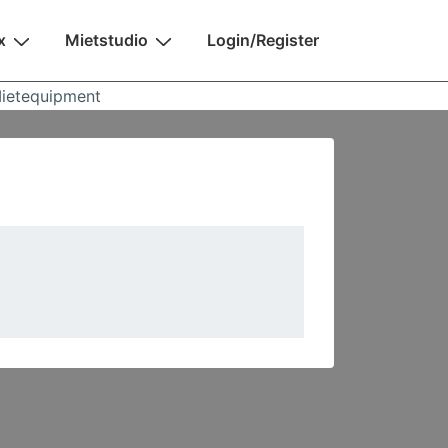
x
Mietstudio
Login/Register
Mietequipment