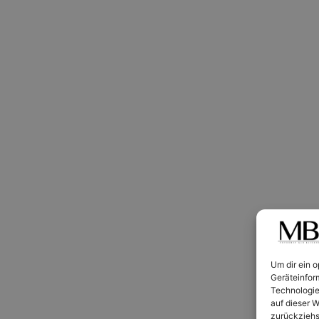
Um dir ein 
Geräteinfor
Technologie
auf dieser W
zurückziehs