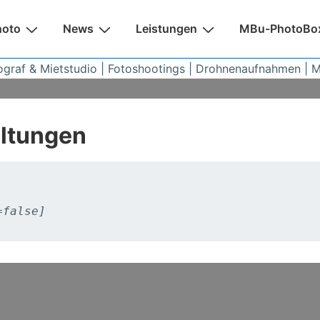
n
hoto
News
Leistungen
MBu-PhotoBo
ograf & Mietstudio | Fotoshootings | Drohnenaufnahmen | 
altungen
=false]