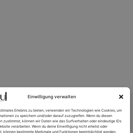
Einwilligung verwalten
optimales Erlebnis zu bieten, verwenden wir Technologien wie Cookies, um
mationen zu speichern und/oder darauf zuzugreifen. Wenn du diesen
n zustimmst, können wir Daten wie das Surfverhalten oder eindeutige IDs
ebsite verarbeiten. Wenn du deine Einwillligung nicht erteilst oder
t, können bestimmte Merkmale und Funktionen beeinträchtigt werden.