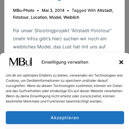
MBu-Photo
Mai 3, 2014
Tagged With
Altstadt
,
Fototour
,
Location
,
Model
,
Weiblich
Für unser Shootingprojekt “Altstadt-Fototour”
(mehr Infos gibt’s hier) suchen wir noch ein
weibliches Model, das Lust hat mit uns auf
Tour zu gehen. Wir sind eine kleine Gruppe von
Einwilligung verwalten
3 Fotografen und 2 Modellen. Ein solches
Shooting haben wir schon …
Um dir ein optimales Erlebnis zu bieten, verwenden wir Technologien wie
Cookies, um Geräteinformationen zu speichern und/oder darauf
zuzugreifen. Wenn du diesen Technologien zustimmst, können wir Daten
Model
Read more →
wie das Surfverhalten oder eindeutige IDs auf dieser Website verarbeiten.
(w)
Wenn du deine Einwillligung nicht erteilst oder zurückziehst, können
bestimmte Merkmale und Funktionen beeinträchtigt werden.
gesucht
Akzeptieren