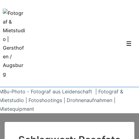
↓
Zum
Inhalt
Men
MBu-Photo - Fotograf aus Leidenschaft | Fotograf &
Mietstudio | Fotoshootings | Drohnenaufnahmen |
Mietequipment