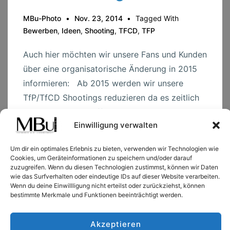
MBu-Photo
Nov. 23, 2014
Tagged With
Bewerben
,
Ideen
,
Shooting
,
TFCD
,
TFP
Auch hier möchten wir unsere Fans und Kunden
über eine organisatorische Änderung in 2015
informieren: Ab 2015 werden wir unsere
TfP/TfCD Shootings reduzieren da es zeitlich
nicht mehr zu schaffen ist alle Shootings bzw.
Einwilligung verwalten
TFP-Anfragen terminlich unterzubringen. Gerne
shooten …
Um dir ein optimales Erlebnis zu bieten, verwenden wir Technologien wie
Cookies, um Geräteinformationen zu speichern und/oder darauf
zuzugreifen. Wenn du diesen Technologien zustimmst, können wir Daten
TFP-
Read more →
wie das Surfverhalten oder eindeutige IDs auf dieser Website verarbeiten.
Shootings
Wenn du deine Einwillligung nicht erteilst oder zurückziehst, können
bestimmte Merkmale und Funktionen beeinträchtigt werden.
Akzeptieren