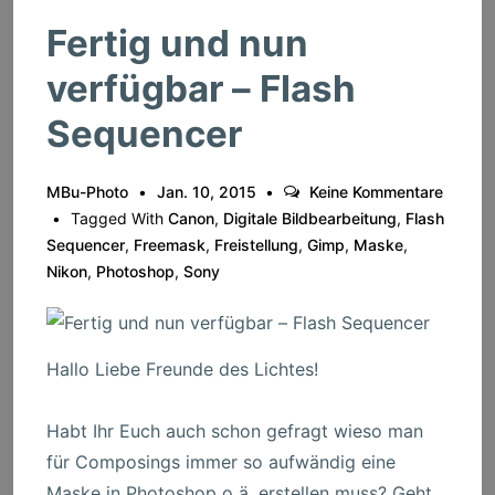
Fertig und nun
verfügbar – Flash
Sequencer
MBu-Photo
Jan. 10, 2015
Keine Kommentare
Tagged With
Canon
,
Digitale Bildbearbeitung
,
Flash
Sequencer
,
Freemask
,
Freistellung
,
Gimp
,
Maske
,
Nikon
,
Photoshop
,
Sony
Hallo Liebe Freunde des Lichtes!
Habt Ihr Euch auch schon gefragt wieso man
für Composings immer so aufwändig eine
Maske in Photoshop o ä. erstellen muss? Geht