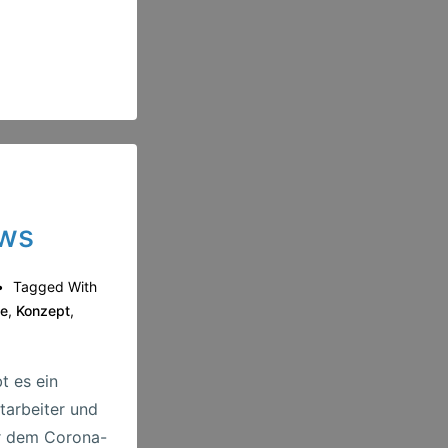
ews
Tagged With
ne
,
Konzept
,
t es ein
arbeiter und
r dem Corona-