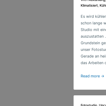
Klimatisiert
,
Küh
Es wird kühler
schon lange w
Studio mit ei
auszustatten
Grundstein gel
unser Fotostud
Gerade an hei
das Arbeiten d
Es
Read more →
wird
kalt
Fotostudio
,
Unca