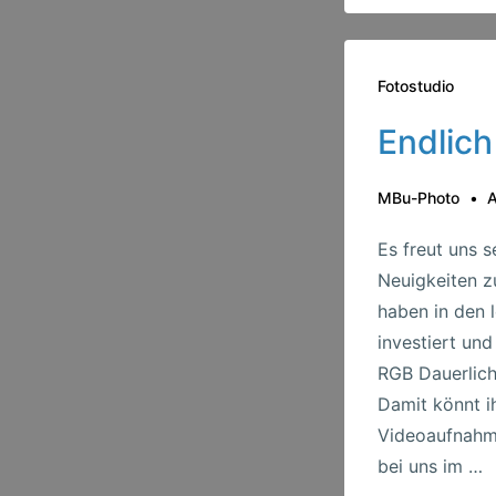
Fotostudio
Endlich
MBu-Photo
A
Es freut uns s
Neuigkeiten z
haben in den 
investiert un
RGB Dauerlich
Damit könnt i
Videoaufnahme
bei uns im …