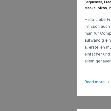
Sequencer
,
Fre
Maske
,
Nikon
,
P
Hallo Liebe F
Ihr Euch auch
man für Comp
aufwändig ei
ä. erstellen m
einfacher und
allem genauer?
…
Fertig
Read more →
und
nun
verfügbar
–