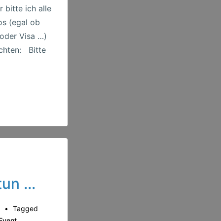
 bitte ich alle
os (egal ob
 oder Visa …)
chten: Bitte
 tun …
5
Tagged
Event
,