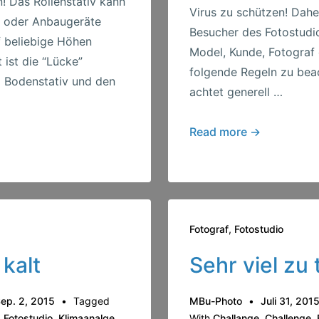
! Das Rollenstativ kann
Virus zu schützen! Daher
ze oder Anbaugeräte
Besucher des Fotostudi
f beliebige Höhen
Model, Kunde, Fotograf
t ist die “Lücke”
folgende Regeln zu bea
 Bodenstativ und den
achtet generell …
Corona
Read more →
–
News
Fotograf
,
Fotostudio
 kalt
Sehr viel zu
ep. 2, 2015
Tagged
MBu-Photo
Juli 31, 201
,
Fotostudio
,
Klimaanalge
,
With
Challange
,
Challenge
,