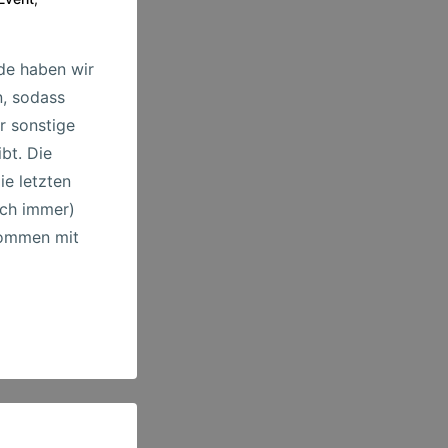
e haben wir
n, sodass
r sonstige
bt. Die
e letzten
och immer)
kommen mit