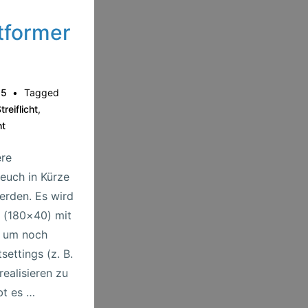
tformer
15
Tagged
treiflicht
,
ht
ere
 euch in Kürze
erden. Es wird
s (180×40) mit
 um noch
ettings (z. B.
 realisieren zu
bt es …