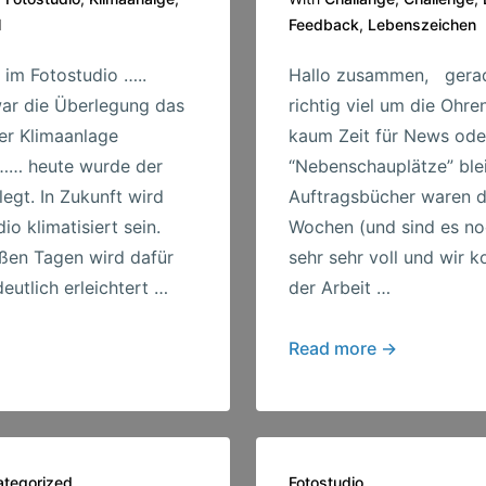
l
Feedback
,
Lebenszeichen
 im Fotostudio …..
Hallo zusammen, gerad
ar die Überlegung das
richtig viel um die Ohre
ner Klimaanlage
kaum Zeit für News ode
 …… heute wurde der
“Nebenschauplätze” blei
egt. In Zukunft wird
Auftragsbücher waren di
io klimatisiert sein.
Wochen (und sind es n
ßen Tagen wird dafür
sehr sehr voll und wir 
eutlich erleichtert …
der Arbeit …
Sehr
Read more →
viel
zu
tun
…
tegorized
Fotostudio