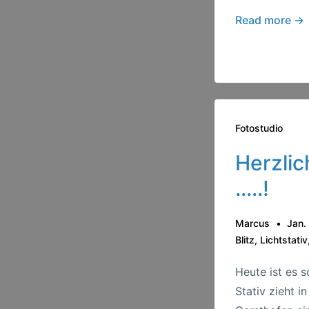
Endlich
Read more →
Dauerlicht
Fotostudio
Herzli
…..!
Marcus
Jan.
Blitz
,
Lichtstativ
Heute ist es s
Stativ zieht i