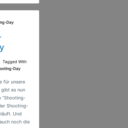
ing-Day
–
y
Tagged With
ooting-Day
e für unsere
gibt es nun
 “Shooting-
der Shooting-
bläuft. Und
 auch noch die