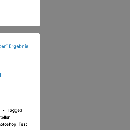
h
5
Tagged
tellen
,
hotoshop
,
Test