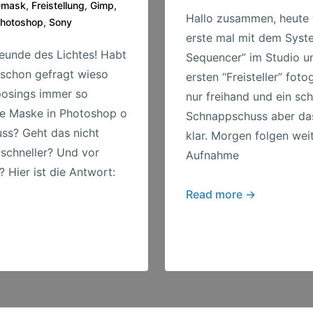
emask
,
Freistellung
,
Gimp
,
Hallo zusammen, heute 
hotoshop
,
Sony
erste mal mit dem Syst
reunde des Lichtes! Habt
Sequencer” im Studio u
 schon gefragt wieso
ersten “Freisteller” foto
osings immer so
nur freihand und ein sch
ne Maske in Photoshop o
Schnappschuss aber das
uss? Geht das nicht
klar. Morgen folgen wei
 schneller? Und vor
Aufnahme
 Hier ist die Antwort:
Erstes
Read more →
“Flash
Sequencer”
Ergebnis