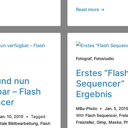
Weitere
Read more →
Lichtformer
bestellt
Fotograf
,
Fotostudio
Erstes “Flas
und nun
Sequencer”
ar – Flash
Ergebnis
cer
MBu-Photo
Jan. 5, 201
With
Flash Sequencer
,
Freis
an. 10, 2015
Tagged
Freisteller
,
Gimp
,
Maske
,
P
itale Bildbearbeitung
,
Flash