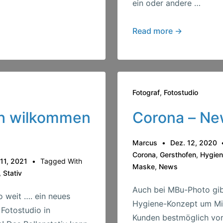
ein oder andere …
MBu-
Read more →
Photo
–
Shooting-
Day
Fotograf
,
Fotostudio
ch wilkommen
Corona – N
Marcus
Dez. 12, 2020
Corona
,
Gersthofen
,
Hygie
 11, 2021
Tagged With
Maske
,
News
,
Stativ
Auch bei MBu-Photo gib
o weit …. ein neues
Hygiene-Konzept um Mit
n Fotostudio in
Kunden bestmöglich vo