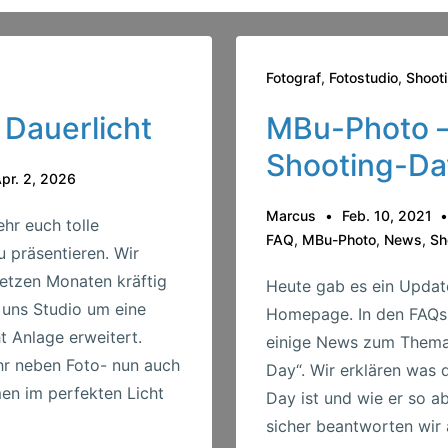
Fotograf
,
Fotostudio
,
Shoot
 Dauerlicht
MBu-Photo 
Shooting-Da
pr. 2, 2026
Marcus
Feb. 10, 2021
ehr euch tolle
FAQ
,
MBu-Photo
,
News
,
Sh
u präsentieren. Wir
letzen Monaten kräftig
Heute gab es ein Updat
d uns Studio um eine
Homepage. In den FAQs 
t Anlage erweitert.
einige News zum Thema
hr neben Foto- nun auch
Day“. Wir erklären was 
n im perfekten Licht
Day ist und wie er so a
sicher beantworten wir