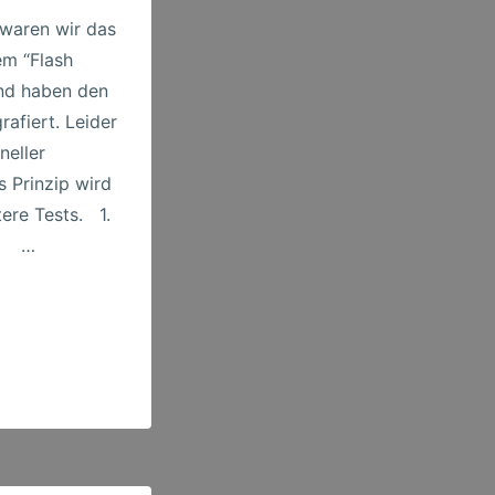
waren wir das
em “Flash
nd haben den
grafiert. Leider
neller
 Prinzip wird
tere Tests. 1.
 …