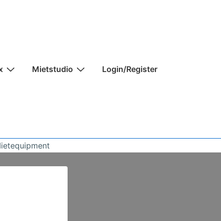
x
Mietstudio
Login/Register
Mietequipment