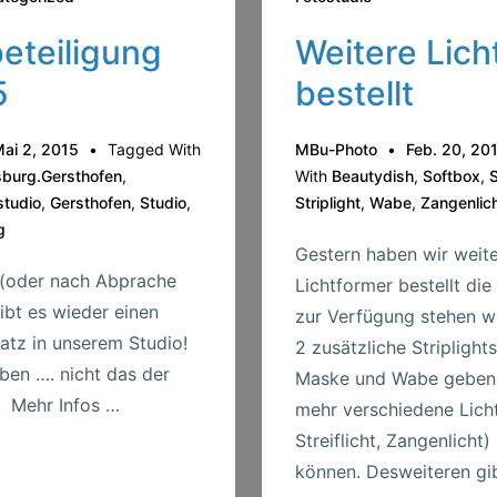
eteiligung
Weitere Lich
5
bestellt
ai 2, 2015
Tagged With
MBu-Photo
Feb. 20, 20
burg.Gersthofen
,
With
Beautydish
,
Softbox
,
S
studio
,
Gersthofen
,
Studio
,
Striplight
,
Wabe
,
Zangenlic
g
Gestern haben wir weit
 (oder nach Abprache
Lichtformer bestellt die
ibt es wieder einen
zur Verfügung stehen w
atz in unserem Studio!
2 zusätzliche Striplight
ben …. nicht das der
Maske und Wabe geben
. Mehr Infos …
mehr verschiedene Lichts
Streiflicht, Zangenlicht)
können. Desweiteren gi