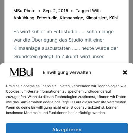
MBu-Photo
Sep. 2, 2015
Tagged With
Abkühlung
,
Fotostudio
,
Klimaanalge
,
Klimatisiert
,
Kühl
Es wird kühler im Fotostudio ….. schon lange
war die Überlegung das Studio mit einer
Klimaanlage auszustatten …… heute wurde der
Grundstein gelegt. In Zukunft wird unser
Fotostudio klimatisiert sein. Gerade an heißen
Einwilligung verwalten
Tagen wird dafür das Arbeiten deutlich
erleichtert …
Um dir ein optimales Erlebnis zu bieten, verwenden wir Technologien wie
Cookies, um Geräteinformationen zu speichern und/oder darauf
zuzugreifen. Wenn du diesen Technologien zustimmst, können wir Daten
Es
Read more →
wie das Surfverhalten oder eindeutige IDs auf dieser Website verarbeiten.
wird
Wenn du deine Einwillligung nicht erteilst oder zurückziehst, können
bestimmte Merkmale und Funktionen beeinträchtigt werden.
kalt
Akzeptieren