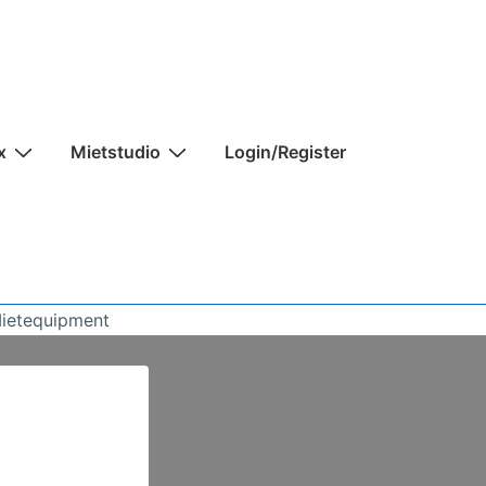
x
Mietstudio
Login/Register
Mietequipment