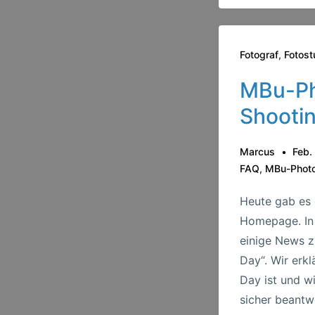
Fotograf
,
Fotost
MBu-Ph
Shooti
Marcus
Feb.
FAQ
,
MBu-Phot
Heute gab es 
Homepage. In 
einige News 
Day“. Wir erk
Day ist und wi
sicher beantw