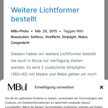
Weitere Lichtformer
bestellt
MBu-Photo
Feb. 20, 2015
Tagged With
Beautydish
,
Softbox
,
Streiflicht
,
Striplight
,
Wabe
,
Zangenlicht
Gestern haben wir weitere Lichtformer bestellt
die euch in Kürze zur Verfügung stehen
werden. Es wird 2 zusätzliche Striplights
(180×40) mit Maske und Wabe geben um noch
mehr verschiedene Lichtsettings (z. B.
Einwilligung verwalten
Streiflicht, Zangenlicht) realisieren zu können.
Desweiteren gibt es …
Um dir ein optimales Erlebnis zu bieten, verwenden wir Technologien wie
Cookies, um Geräteinformationen zu speichern und/oder darauf
Weitere
zuzugreifen. Wenn du diesen Technologien zustimmst, können wir Daten
Read more →