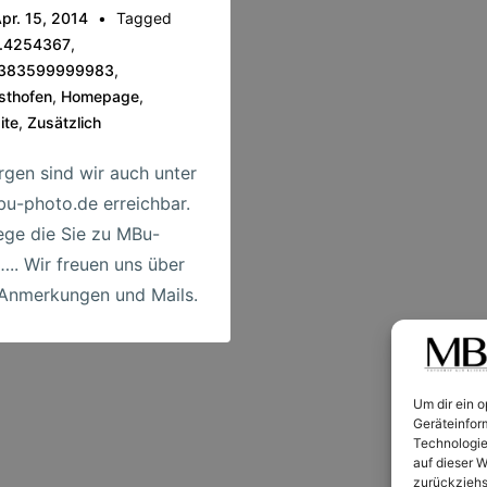
pr. 15, 2014
Tagged
8.4254367
,
9383599999983
,
sthofen
,
Homepage
,
ite
,
Zusätzlich
rgen sind wir auch unter
u-photo.de erreichbar.
ge die Sie zu MBu-
….. Wir freuen uns über
Anmerkungen und Mails.
Um dir ein 
Geräteinfor
Technologie
auf dieser W
zurückziehs