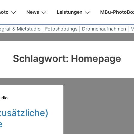
n
hoto
News
Leistungen
MBu-PhotoBo
ograf & Mietstudio | Fotoshootings | Drohnenaufnahmen | 
Schlagwort:
Homepage
udio
usätzliche)
e