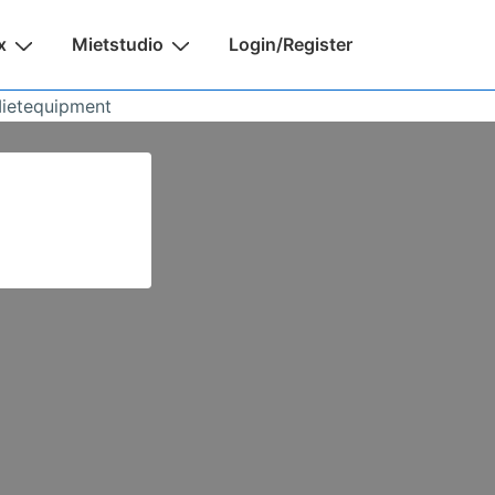
x
Mietstudio
Login/Register
Mietequipment