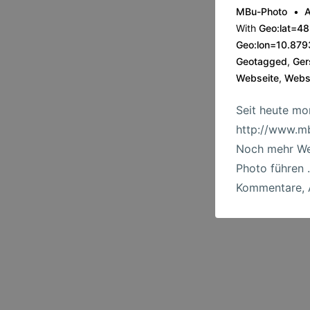
MBu-Photo
A
With
Geo:lat=4
Geo:lon=10.87
Geotagged
,
Ger
Webseite
,
Webs
Seit heute mo
http://www.mb
Noch mehr We
Photo führen 
Kommentare, 