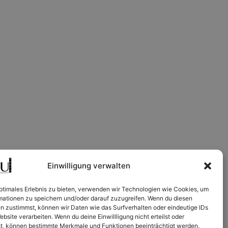
Einwilligung verwalten
optimales Erlebnis zu bieten, verwenden wir Technologien wie Cookies, um
mationen zu speichern und/oder darauf zuzugreifen. Wenn du diesen
n zustimmst, können wir Daten wie das Surfverhalten oder eindeutige IDs
ebsite verarbeiten. Wenn du deine Einwillligung nicht erteilst oder
t, können bestimmte Merkmale und Funktionen beeinträchtigt werden.