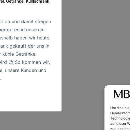
el
,
Getränke
,
Kühlschrank
,
t da und damit steigen
eraturen in unserem
eshalb haben wir heute
rank gekauft der uns in
 kühle Getränke
 wird 😉 So kommen wir,
e, unsere Kunden und
…
Um dir ein 
Geräteinfor
Technologie
auf dieser W
zurückziehs