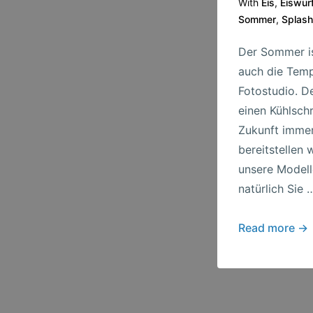
With
Eis
,
Eiswürf
Sommer
,
Splash
Der Sommer is
auch die Temp
Fotostudio. D
einen Kühlsch
Zukunft immer
bereitstellen
unsere Modell
natürlich Sie 
Kühle
Read more →
Getränke