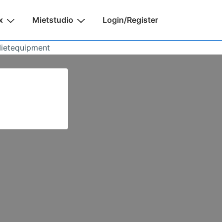
x
Mietstudio
Login/Register
Mietequipment