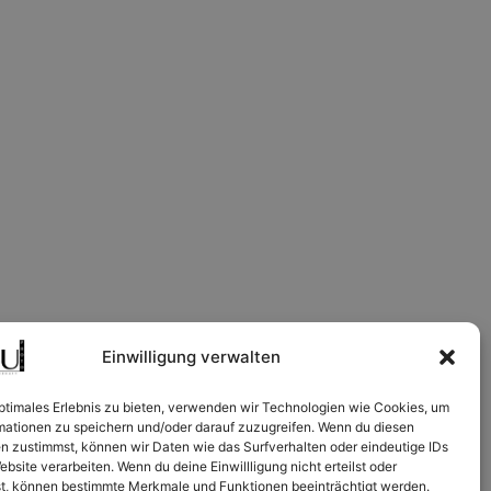
Einwilligung verwalten
optimales Erlebnis zu bieten, verwenden wir Technologien wie Cookies, um
mationen zu speichern und/oder darauf zuzugreifen. Wenn du diesen
n zustimmst, können wir Daten wie das Surfverhalten oder eindeutige IDs
ebsite verarbeiten. Wenn du deine Einwillligung nicht erteilst oder
t, können bestimmte Merkmale und Funktionen beeinträchtigt werden.