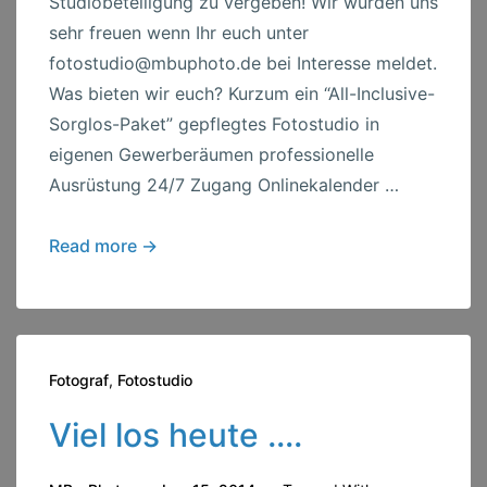
Studiobeteiligung zu vergeben! Wir würden uns
sehr freuen wenn Ihr euch unter
fotostudio@mbuphoto.de bei Interesse meldet.
Was bieten wir euch? Kurzum ein “All-Inclusive-
Sorglos-Paket” gepflegtes Fotostudio in
eigenen Gewerberäumen professionelle
Ausrüstung 24/7 Zugang Onlinekalender …
neue
Read more →
Studiobeteiligung
zu
vergeben
Fotograf
,
Fotostudio
Viel los heute ….