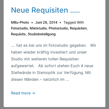
Neue Requisiten …..
MBu-Photo
Juni 26, 2014
Tagged With
Fotostudio
,
Mietstudio
,
Photostudio
,
Requisiten
,
Requisits
,
Studiobeteiligung
…. hat es bei uns im Fotostudio gegeben. Wir
haben wieder kräftig investiert und unser
Studio mit weiteren tollen Requisiten
aufgewertet. Ab sofort stehen Euch 4 neue
Stellwände in Steinoptik zur Verfügung. Mit
diesen Wänden – natürlich im …
Neue
Read more →
Requisiten
…..