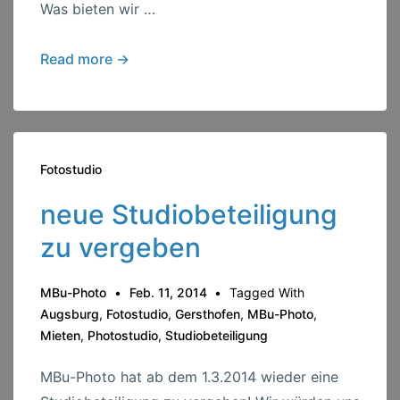
Was bieten wir …
Studiobeteiligung
Read more →
für
wenig
Geld
…..
Fotostudio
neue Studiobeteiligung
zu vergeben
MBu-Photo
Feb. 11, 2014
Tagged With
Augsburg
,
Fotostudio
,
Gersthofen
,
MBu-Photo
,
Mieten
,
Photostudio
,
Studiobeteiligung
MBu-Photo hat ab dem 1.3.2014 wieder eine