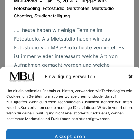
MBu-Photo
Jan. 15, 2014
Tagged With
Fotoshooting
,
Fotostudio
,
Gersthofen
,
Mietstudio
,
Shooting
,
Studiobeteiligung
….. heute haben wir einige Termine im
Fotostudio. Als Mietsutdio haben wir das
Fotostudio von MBu-Photo heute vermietet. Es
ist immer wieder interessant welche Art von
Aufnahmen gemacht werden und welche
Shootingideen unsere Kunden haben. Wir
Einwilligung verwalten
freuen uns auf unsere …
Um dir ein optimales Erlebnis zu bieten, verwenden wir Technologien wie
Cookies, um Geräteinformationen zu speichern und/oder darauf
Viel
Read more →
zuzugreifen. Wenn du diesen Technologien zustimmst, können wir Daten
los
wie das Surfverhalten oder eindeutige IDs auf dieser Website verarbeiten.
Wenn du deine Einwillligung nicht erteilst oder zurückziehst, können
heute
bestimmte Merkmale und Funktionen beeinträchtigt werden.
….
Akzeptieren