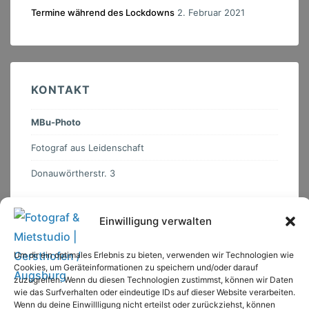
Termine während des Lockdowns
2. Februar 2021
KONTAKT
MBu-Photo
Fotograf aus Leidenschaft
Donauwörtherstr. 3
86368
Gersthofen
Deutschland
Einwilligung verwalten
+49 (0) 178 5107097
Um dir ein optimales Erlebnis zu bieten, verwenden wir Technologien wie
Cookies, um Geräteinformationen zu speichern und/oder darauf
info@mbuphoto.de
zuzugreifen. Wenn du diesen Technologien zustimmst, können wir Daten
wie das Surfverhalten oder eindeutige IDs auf dieser Website verarbeiten.
Download vCard
Wenn du deine Einwillligung nicht erteilst oder zurückziehst, können