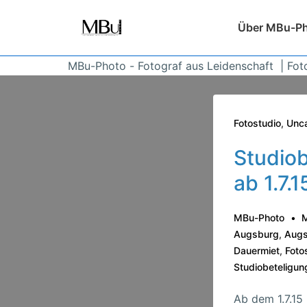
↓
Hauptnavigatio
Über MBu-P
Zum
Inhalt
MBu-Photo - Fotograf aus Leidenschaft | Fot
Fotostudio
,
Unca
Studiob
ab 1.7.1
MBu-Photo
M
Augsburg
,
Augs
Dauermiet
,
Foto
Studiobeteligun
Ab dem 1.7.15