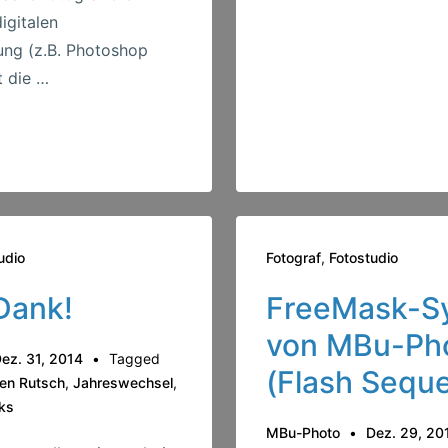
use!
digitalen
ng (z.B. Photoshop
t die …
udio
Fotograf
,
Fotostudio
Dank!
FreeMask-S
von MBu-Ph
ez. 31, 2014
Tagged
(Flash Sequ
en Rutsch
,
Jahreswechsel
,
ks
MBu-Photo
Dez. 29, 20