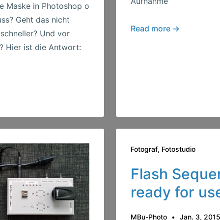
Aufnahme
ne Maske in Photoshop o
uss? Geht das nicht
Erstes
Read more →
 schneller? Und vor
“Flash
 Hier ist die Antwort:
Sequencer”
Ergebnis
Fotograf
,
Fotostudio
Flash Seque
ready for us
MBu-Photo
Jan. 3, 201