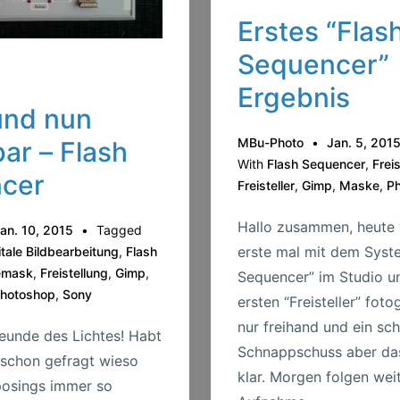
Erstes “Flas
Sequencer”
Ergebnis
und nun
MBu-Photo
Jan. 5, 201
ar – Flash
With
Flash Sequencer
,
Freis
cer
Freisteller
,
Gimp
,
Maske
,
P
Hallo zusammen, heute 
an. 10, 2015
Tagged
erste mal mit dem Syst
itale Bildbearbeitung
,
Flash
emask
,
Freistellung
,
Gimp
,
Sequencer” im Studio u
hotoshop
,
Sony
ersten “Freisteller” foto
nur freihand und ein sch
reunde des Lichtes! Habt
Schnappschuss aber das
 schon gefragt wieso
klar. Morgen folgen wei
osings immer so