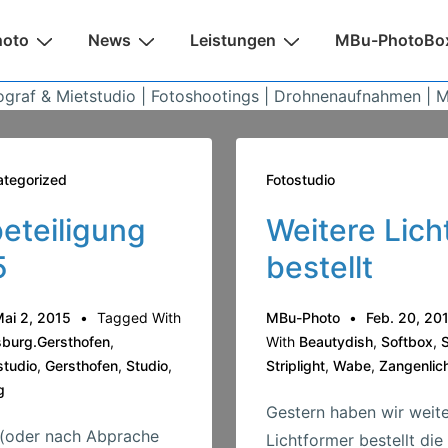
n
hoto
News
Leistungen
MBu-PhotoBo
ograf & Mietstudio | Fotoshootings | Drohnenaufnahmen | 
tegorized
Fotostudio
eteiligung
Weitere Lich
5
bestellt
ai 2, 2015
Tagged With
MBu-Photo
Feb. 20, 20
burg.Gersthofen
,
With
Beautydish
,
Softbox
,
S
studio
,
Gersthofen
,
Studio
,
Striplight
,
Wabe
,
Zangenlic
g
Gestern haben wir weit
 (oder nach Abprache
Lichtformer bestellt die