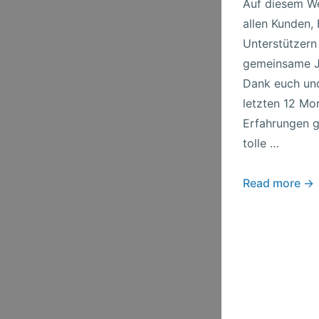
Auf diesem We
allen Kunden,
Unterstützern 
gemeinsame J
Dank euch und
letzten 12 Mon
Erfahrungen g
tolle …
Vielen
Read more →
Dank!