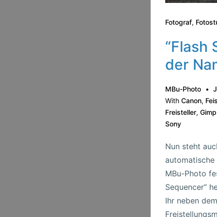
Fotograf
,
Fotost
“Flash 
der Nam
MBu-Photo
J
With
Canon
,
Fei
Freisteller
,
Gimp
Sony
Nun steht auc
automatische 
MBu-Photo fes
Sequencer” h
Ihr neben dem
Freistellungs