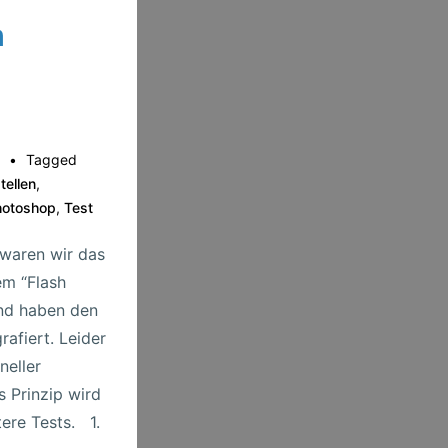
h
5
Tagged
tellen
,
hotoshop
,
Test
waren wir das
em “Flash
nd haben den
grafiert. Leider
neller
 Prinzip wird
tere Tests. 1.