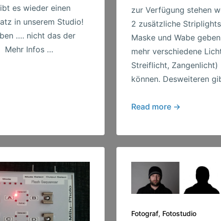
ibt es wieder einen
zur Verfügung stehen w
atz in unserem Studio!
2 zusätzliche Striplight
ben …. nicht das der
Maske und Wabe geben
. Mehr Infos …
mehr verschiedene Lichts
Streiflicht, Zangenlicht)
können. Desweiteren gi
Weitere
Read more →
Lichtformer
bestellt
Fotograf
,
Fotostudio