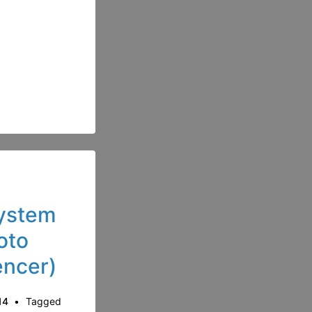
ystem
oto
encer)
14
Tagged