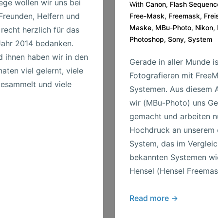
ge wollen wir uns bei
With
Canon
,
Flash Sequenc
 Freunden, Helfern und
Free-Mask
,
Freemask
,
Frei
Maske
,
MBu-Photo
,
Nikon
,
recht herzlich für das
Photoshop
,
Sony
,
System
ahr 2014 bedanken.
 ihnen haben wir in den
Gerade in aller Munde i
aten viel gelernt, viele
Fotografieren mit Free
esammelt und viele
Systemen. Aus diesem 
wir (MBu-Photo) uns G
gemacht und arbeiten n
Hochdruck an unserem 
System, das im Verglei
bekannten Systemen wie
Hensel (Hensel Freemas
FreeMask-
Read more →
System