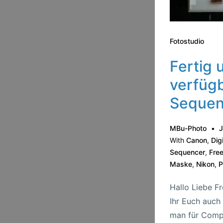
Fotostudio
Fertig 
verfügb
Sequen
MBu-Photo
J
With
Canon
,
Dig
Sequencer
,
Fre
Maske
,
Nikon
,
P
Hallo Liebe F
Ihr Euch auch
man für Comp