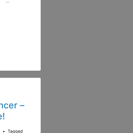
 …
ncer –
e!
5
Tagged