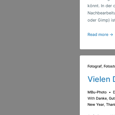
könnt. In der 
Nachbearbeitu
oder Gimp) is
“Flash
Read more →
Sequencer”
–
der
Name
Fotograf
,
Fotost
steht!!!!
Vielen 
MBu-Photo
D
With
Danke
,
Gut
New Year
,
Than