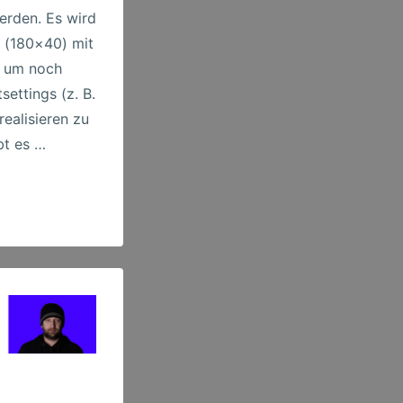
erden. Es wird
s (180×40) mit
 um noch
ettings (z. B.
 realisieren zu
bt es …