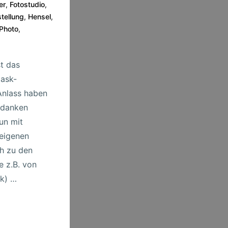
er
,
Fotostudio
,
stellung
,
Hensel
,
Photo
,
st das
Mask-
Anlass haben
edanken
un mit
eigenen
ch zu den
 z.B. von
k) …