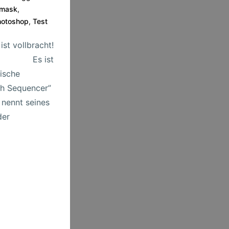
emask
,
hotoshop
,
Test
st vollbracht!
ht! Es ist
ische
sh Sequencer”
nennt seines
der