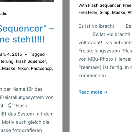
With
Flash Sequencer
,
Fre
Freisteller
,
Gimp
,
Maske
,
P
udio
Es ist vollbracht! Es i
Sequencer” –
Es ist vollbrac
e steht!!!!
vollbracht! Das autoamt
Freistellungsystem “Fla
an. 4, 2015
Tagged
von MBu-Photo (Hensel 
stellung
,
Flash Squencer
,
Freemask) ist fertig. In 
,
Maske
,
Nikon
,
Photoshop
,
kommenden …
h der Name für das
Flash
Read more →
Freistellungssystem von
Sequencer
t. 🙂 “Flash
–
eißt das System mit dem
ready
 Motiv auch gleich die
for
maske fotografieren