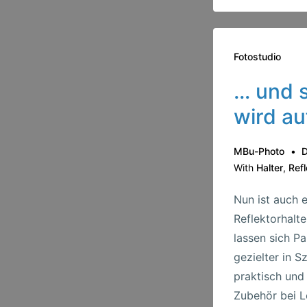
Fotostudio
… und 
wird au
MBu-Photo
D
With
Halter
,
Refl
Nun ist auch e
Reflektorhalte
lassen sich Pa
gezielter in S
praktisch und 
Zubehör bei 