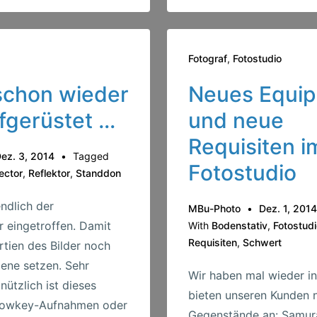
von
MBu-
Photo
Fotograf
,
Fotostudio
(Flash
schon wieder
Neues Equi
Sequencer)
fgerüstet …
und neue
Requisiten i
ez. 3, 2014
Tagged
Fotostudio
ector
,
Reflektor
,
Standdon
ndlich der
MBu-Photo
Dez. 1, 2014
r eingetroffen. Damit
With
Bodenstativ
,
Fotostud
Requisiten
,
Schwert
rtien des Bilder noch
zene setzen. Sehr
Wir haben mal wieder in
nützlich ist dieses
bieten unseren Kunden 
Lowkey-Aufnahmen oder
Gegenstände an: Samur