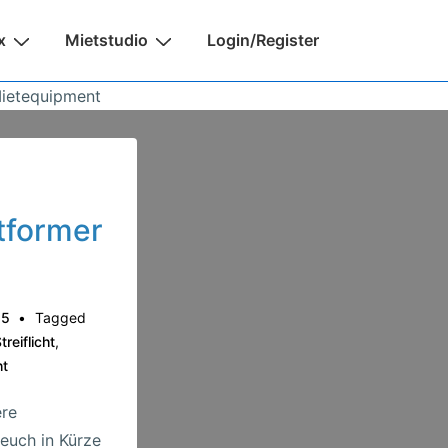
x
Mietstudio
Login/Register
Mietequipment
tformer
15
Tagged
treiflicht
,
ht
ere
 euch in Kürze