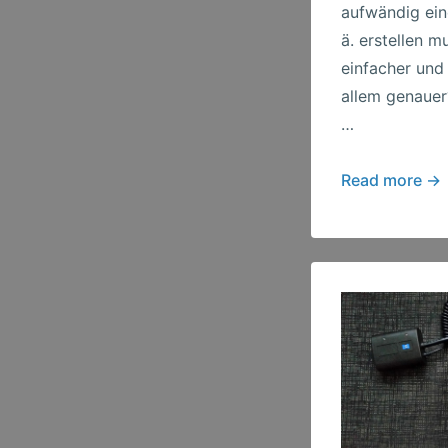
aufwändig ei
ä. erstellen m
einfacher und
allem genauer?
…
Fertig
Read more →
und
nun
verfügbar
–
Flash
Sequencer