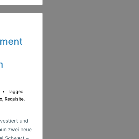
pment
m
Tagged
io
,
Requisite
,
vestiert und
nun zwei neue
ai Schwert –